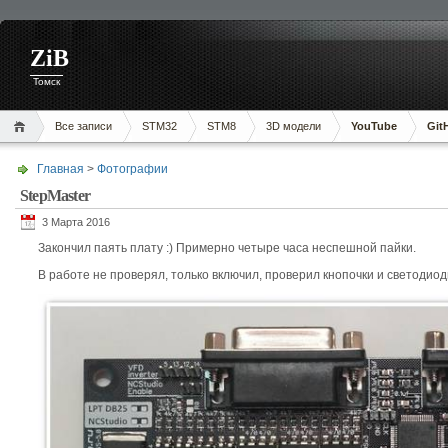
ZiB
Томск
Все записи
STM32
STM8
3D модели
YouTube
Git
Главная
>
Фотографии
StepMaster
3 Марта 2016
Закончил паять плату :) Примерно четыре часа неспешной пайки.
В работе не проверял, только включил, проверил кнопочки и светодиод