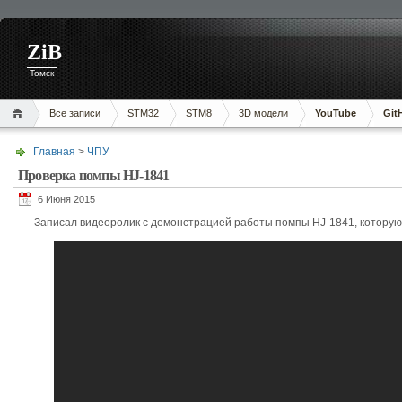
ZiB
Томск
Все записи
STM32
STM8
3D модели
YouTube
Git
Главная
>
ЧПУ
Проверка помпы HJ-1841
6 Июня 2015
Записал видеоролик с демонстрацией работы помпы HJ-1841, которую