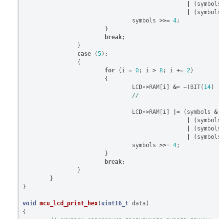
|
(
symbol
|
(
symbol
symbols
>>=
4
;
}
break
;
}
case
(
5
):
{
for
(
i
=
0
;
i
>
8
;
i
+=
2
)
{
LCD
->
RAM
[
i
]
&=
~
(
BIT
(
14
)
LCD
->
RAM
[
i
]
|=
(
symbols
&
|
(
symbol
|
(
symbol
|
(
symbol
symbols
>>=
4
;
}
break
;
}
}
}
void
mcu_lcd_print_hex
(
uint16_t
data
)
{