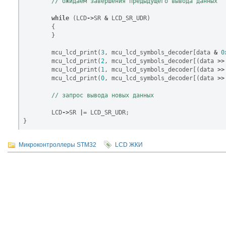
while
(
LCD
->
SR
&
LCD_SR_UDR
)
{
}
mcu_lcd_print
(
3
,
mcu_lcd_symbols_decoder
[
data
&
0
mcu_lcd_print
(
2
,
mcu_lcd_symbols_decoder
[(
data
>>
mcu_lcd_print
(
1
,
mcu_lcd_symbols_decoder
[(
data
>>
mcu_lcd_print
(
0
,
mcu_lcd_symbols_decoder
[(
data
>>
LCD
->
SR
|=
LCD_SR_UDR
;
}
Микроконтроллеры
STM32
LCD
ЖКИ