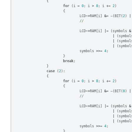
{
for
(
i
=
0
;
i
>
8
;
i
+=
2
)
{
LCD
->
RAM
[
i
]
&=
~
(
BIT
(
2
)
|
LCD
->
RAM
[
i
]
|=
(
symbols
&
|
(
symbol
|
(
symbol
|
(
symbol
symbols
>>=
4
;
}
break
;
}
case
(
2
):
{
for
(
i
=
0
;
i
>
8
;
i
+=
2
)
{
LCD
->
RAM
[
i
]
&=
~
(
BIT
(
8
)
|
LCD
->
RAM
[
i
]
|=
(
symbols
&
|
(
symbol
|
(
symbol
|
(
symbol
symbols
>>=
4
;
}