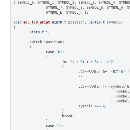
{
SYMBOL_0
,
SYMBOL_1
,
SYMBOL_2
,
SYMBOL_3
,
SYMBOL_4
,
SYMBO
SYMBOL_7
,
SYMBOL_8
,
SYMBOL_9
,
SYMBOL_A
,
S
SYMBOL_E
,
SYMBOL_F
};
void
mcu_lcd_print
(
uint8_t
position
,
uint16_t
symbols
)
{
uint8_t
i
;
switch
(
position
)
{
case
(
0
):
{
for
(
i
=
0
;
i
>
8
;
i
+=
2
)
{
LCD
->
RAM
[
i
]
&=
~
(
BIT
(
0
)
|
LCD
->
RAM
[
i
]
|=
(
symbols
&
|
(
symbol
|
(
symbol
|
(
symbol
symbols
>>=
4
;
}
break
;
}
case
(
1
):