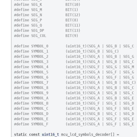
#define SEG_K		BIT(10)

#define SEG_M		BIT(1)

#define SEG_N		BIT(12)

#define SEG_P		BIT(8)

#define SEG_Q		BIT(11)

#define SEG_DP		BIT(13)

#define SYMBOL_0 	(uint16_t)(SEG_A | SEG_B | SEG_C | SEG_D | SEG_E | SEG_F)

#define SYMBOL_1 	(uint16_t)(SEG_B | SEG_C)

#define SYMBOL_2 	(uint16_t)(SEG_A | SEG_B | SEG_G | SEG_M | SEG_E | SEG_D)

#define SYMBOL_3 	(uint16_t)(SEG_A | SEG_B | SEG_C | SEG_D | SEG_G | SEG_M)

#define SYMBOL_4 	(uint16_t)(SEG_F | SEG_G | SEG_M | SEG_B | SEG_C)

#define SYMBOL_5 	(uint16_t)(SEG_A | SEG_F | SEG_G | SEG_M | SEG_C | SEG_D)

#define SYMBOL_6 	(uint16_t)(SEG_A | SEG_F | SEG_G | SEG_M | SEG_C | SEG_D | SEG_E)

#define SYMBOL_7 	(uint16_t)(SEG_A | SEG_B | SEG_C)

#define SYMBOL_8 	(uint16_t)(SEG_A | SEG_B | SEG_C | SEG_D | SEG_E | SEG_F | SEG_G | SEG_M)

#define SYMBOL_9 	(uint16_t)(SEG_A | SEG_B | SEG_C | SEG_D | SEG_F | SEG_G | SEG_M)

#define SYMBOL_A 	(uint16_t)(SEG_A | SEG_B | SEG_E | SEG_F | SEG_C | SEG_G | SEG_M)

#define SYMBOL_B 	(uint16_t)(SEG_F | SEG_E | SEG_D | SEG_C | SEG_G | SEG_M)

#define SYMBOL_C 	(uint16_t)(SEG_A | SEG_F | SEG_E | SEG_D)

#define SYMBOL_D 	(uint16_t)(SEG_B | SEG_C | SEG_D | SEG_E | SEG_G | SEG_M)

#define SYMBOL_E 	(uint16_t)(SEG_A | SEG_F | SEG_E | SEG_D | SEG_G | SEG_M)

static
const
uint16_t
mcu_lcd_symbols_decoder
[]
=