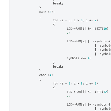
break
;
}
case
(
3
):
{
for
(
i
=
0
;
i
>
8
;
i
+=
2
)
{
LCD
->
RAM
[
i
]
&=
~
(
BIT
(
10
)
LCD
->
RAM
[
i
]
|=
(
symbols
&
|
(
symbol
|
(
symbol
|
(
symbol
symbols
>>=
4
;
}
break
;
}
case
(
4
):
{
for
(
i
=
0
;
i
>
8
;
i
+=
2
)
{
LCD
->
RAM
[
i
]
&=
~
(
BIT
(
12
)
LCD
->
RAM
[
i
]
|=
(
symbols
&
|
(
symbol